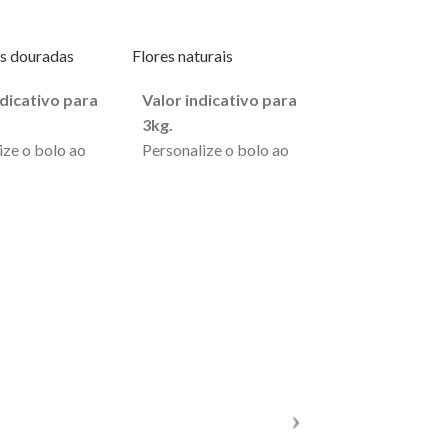
s douradas
Flores naturais
dicativo para
Valor indicativo para
3kg.
ize o bolo ao
Personalize o bolo ao
, pode alterar
seu gosto, pode alterar
cluir mensagens
a cor, incluir mensagens
entar outros
e acrescentar outros
res.
pormenores.
nda para este
A encomenda para este
ica 3 dias de
bolo implica 3 dias de
ncia.
antecedência.
mínimo de
O peso mínimo de
a é de 1kg.
encomenda é de 3kg.
 da
O valor da
da não é
encomenda não é