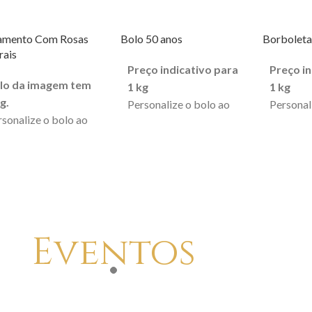
amento Com Rosas
Bolo 50 anos
Borboleta
rais
Preço indicativo para
Preço in
lo da imagem tem
1 kg
1 kg
g.
Personalize o bolo ao
Personal
rsonalize o bolo ao
seu gosto, pode alterar
seu gosto
 gosto, pode alterar
a cor, incluir mensagens
a cor, in
or, incluir mensagens
e acrescentar outros
e acresc
acrescentar outros
pormenores.
pormeno
rmenores.
A encomenda para este
A encome
encomenda para este
bolo implica 3 dias de
bolo impl
o implica 3 dias de
antecedência.
antecedê
Eventos
tecedência.
O peso mínimo de
O peso 
peso mínimo de
encomenda é de 1kg.
encomend
comenda é de 3kg.
O valor da
O valor
valor da
encomenda não é
encomen