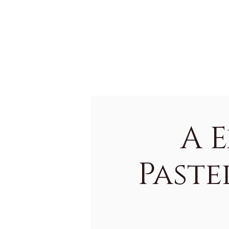
O valor da
encomenda não é
en
encomenda não é
fixo, todos os bolos
fi
fixo, todos os bolos
podem ter uma
po
podem ter uma
variação de 15%
va
variação de 15%
sobre o peso
so
sobre o peso
encomendado.
en
encomendado.
A 
Paste