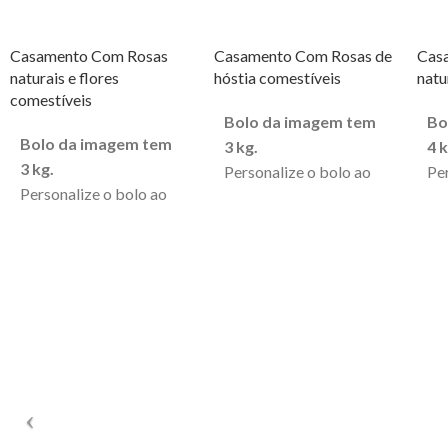
Casamento Com Rosas
Casamento Com Rosas de
Cas
naturais e flores
hóstia comestíveis
natu
comestíveis
Bolo da imagem tem
Bo
Bolo da imagem tem
3 kg.
4 k
3 kg.
Personalize o bolo ao
Pe
Personalize o bolo ao
seu gosto, pode alterar
seu
seu gosto, pode alterar
a cor, incluir mensagens
a c
a cor, incluir mensagens
e acrescentar outros
e 
e acrescentar outros
pormenores.
po
pormenores.
A encomenda para este
A 
A encomenda para este
bolo implica 3 dias de
bol
bolo implica 3 dias de
antecedência.
an
antecedência.
O peso mínimo de
O 
O peso mínimo de
encomenda é de 3kg.
en
encomenda é de 3kg.
O valor da
O 