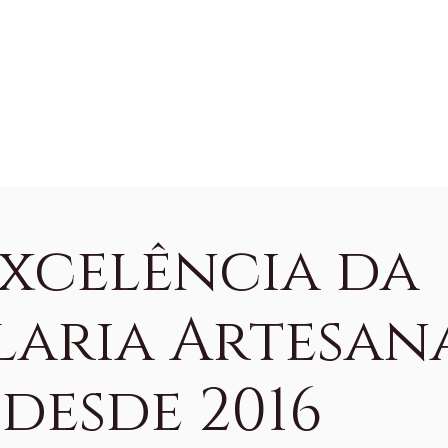
comenda não é
fixo, todos os bolos
fixo, to
xo, todos os bolos
podem ter uma
podem 
dem ter uma
variação de 25%
variaçã
riação de 15%
sobre o peso
sobre o
bre o peso
encomendado.
encome
comendado.
Excelência da
laria Artesan
desde 2016